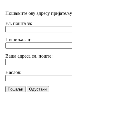
Пошаљите ову адресу пријатељу
Ел. пошта за:
Пошиљалац:
Ваша адреса ел. поште:
Наслов:
Пошаљи
Одустани