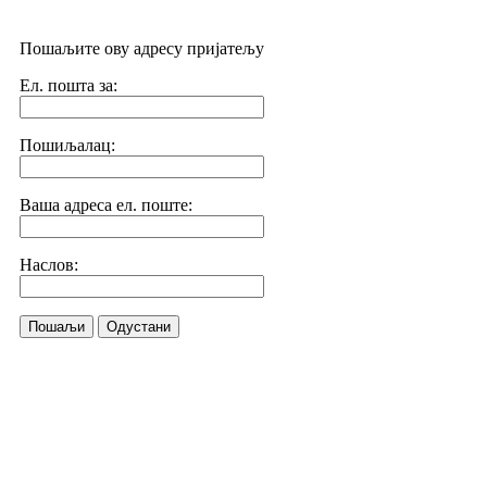
Пошаљите ову адресу пријатељу
Ел. пошта за:
Пошиљалац:
Ваша адреса ел. поште:
Наслов:
Пошаљи
Одустани