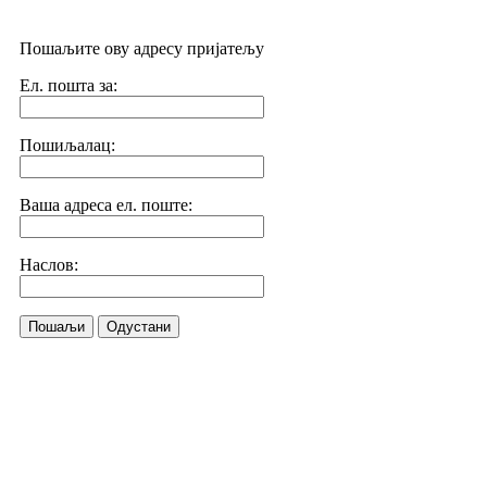
Пошаљите ову адресу пријатељу
Ел. пошта за:
Пошиљалац:
Ваша адреса ел. поште:
Наслов:
Пошаљи
Одустани