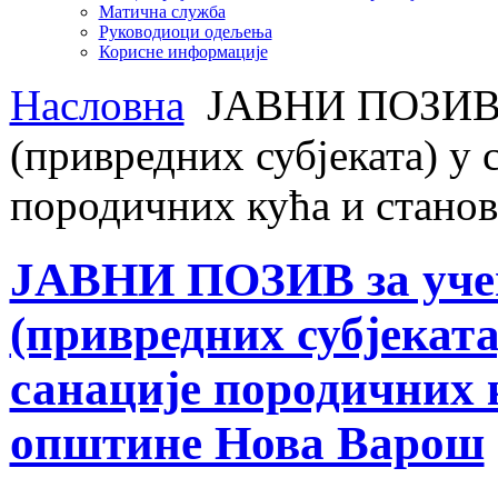
Матична служба
Руководиоци одељења
Корисне информације
Насловна
ЈАВНИ ПОЗИВ з
(привредних субјеката) у 
породичних кућа и стано
ЈАВНИ ПОЗИВ за уче
(привредних субјеката
санације породичних 
општине Нова Варош