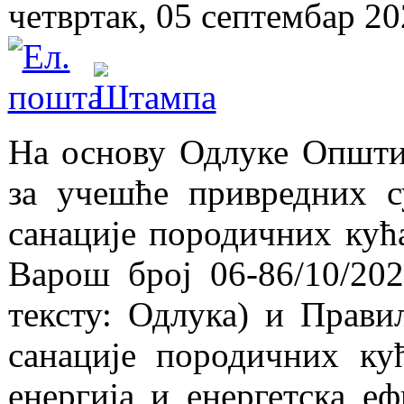
четвртак, 05 септембар 20
На основу Одлуке Општин
за учешће привредних с
санације породичних кућ
Варош број 06-86/10/20
тексту: Одлука) и Прави
санације породичних ку
енергија и енергетска еф