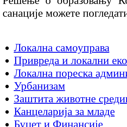
Решење о образовању Ко
санације можете погледат
Локална самоуправа
Привреда и локални еко
Локална пореска админ
Урбанизам
Заштита животне среди
Канцеларија за младе
Буџет и Финансије