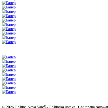
© 2026 Opština Nova Varoš - Opštinska uprava.. Сва права задржа