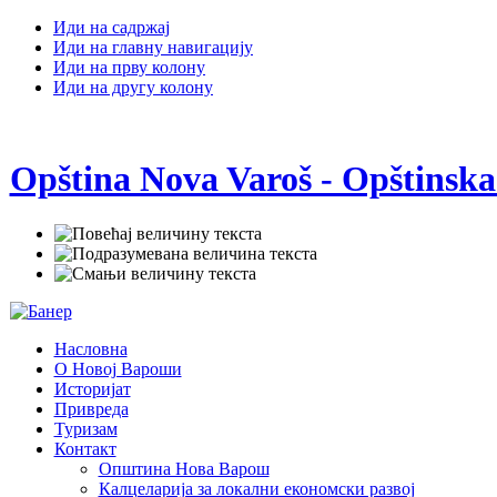
Иди на садржај
Иди на главну навигацију
Иди на прву колону
Иди на другу колону
Opština Nova Varoš - Opštinska
Насловна
О Новој Вароши
Историјат
Привреда
Туризам
Контакт
Општина Нова Варош
Калцеларија за локални економски развој