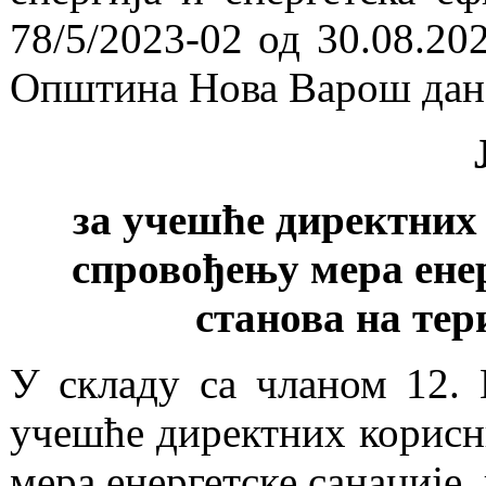
78/5/2023-02 од 30.08.20
Општина Нова Варош дана 
за учешће директних 
спровођењу мера ене
станова на те
У складу са чланом 12. 
учешће директних корисни
мера енергетске санације