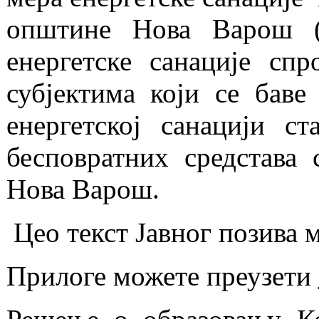
општине Нова Варош (
енергетске санације сп
субјектима који се бав
енергетској санацији с
бесповратних средстава
Нова Варош.
Цео текст Јавног позива 
Прилоге можете преузети